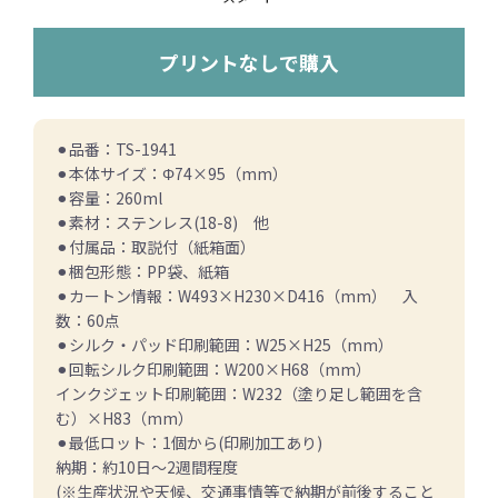
プリントなしで購入
⚫︎品番：TS-1941
⚫︎本体サイズ：Φ74×95（mm）
⚫︎容量：260ml
⚫︎素材：ステンレス(18-8) 他
⚫︎付属品：取説付（紙箱面）
⚫︎梱包形態：PP袋、紙箱
⚫︎カートン情報：W493×H230×D416（mm） 入
数：60点
⚫︎シルク・パッド印刷範囲：W25×H25（mm）
⚫︎回転シルク印刷範囲：W200×H68（mm）
インクジェット印刷範囲：W232（塗り足し範囲を含
む）×H83（mm）
⚫︎最低ロット：1個から(印刷加工あり)
納期：約10日〜2週間程度
(※生産状況や天候、交通事情等で納期が前後すること