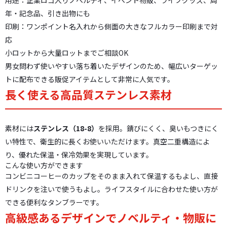
用途：企業ロゴ入りノベルティ、イベント物販、ライブグッズ、周
年・記念品、引き出物にも
印刷：ワンポイント名入れから側面の大きなフルカラー印刷まで対
応
小ロットから大量ロットまでご相談OK
男女問わず使いやすい落ち着いたデザインのため、幅広いターゲッ
トに配布できる販促アイテムとして非常に人気です。
長く使える高品質ステンレス素材
素材には
ステンレス（18-8）
を採用。錆びにくく、臭いもつきにく
い特性で、衛生的に長くお使いいただけます。真空二重構造によ
り、優れた保温・保冷効果を実現しています。
こんな使い方ができます
コンビニコーヒーのカップをそのまま入れて保温するもよし、直接
ドリンクを注いで使うもよし。ライフスタイルに合わせた使い方が
できる便利なタンブラーです。
高級感あるデザインでノベルティ・物販に